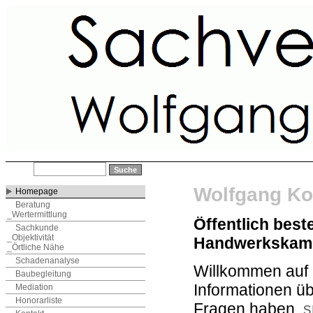
Wolfgang Ko
Homepage
Beratung
_Wertermittlung
Öffentlich best
Sachkunde
_Objektivität
Handwerkskamm
_Örtliche Nähe
Schadenanalyse
Willkommen auf u
Baubegleitung
Informationen üb
Mediation
Honorarliste
Fragen haben,
s